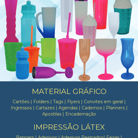
MATERIAL GRÁFICO
Cartões | Folders | Tags | Flyers | Convites em geral |
Ingressos | Cartazes | Agendas | Cadernos | Planners |
Apostilas | Encadernação
IMPRESSÃO LÁTEX
Banners | Adesivos | Adesivos Resinados| Faixas |